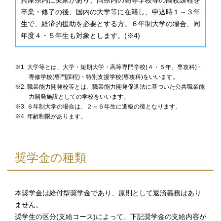
兵庫県内に実家があり、同県内の高等学校等の高校課程を
卒業・修了の後、国内の大学等に在籍し、申込時１～３年
生で、経済的援助を必要とする方。６年制大学の場合、同
年度４・５年生も対象とします。(※4)
※1. 大学等とは、大学・短期大学・高等専門学校(４・５年、専攻科)・
専修学校(専門課程)・特別支援学校(専攻科)をいいます。
※2. 職業能力開発校等とは、職業能力開発促進法に基づいた公共職業能
力開発施設としての学校をいいます。
※3. ６年制大学の場合は、２～６年生に進級の後となります。
※4. 年齢制限があります。
奨学金の種類
本奨学金は給付型奨学金であり、原則として返済義務はあり
ません。
奨学生の区分(支給コース)によって、下記奨学金の支給内容が