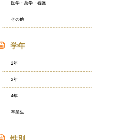
医学・薬学・看護
その他
学年
2年
3年
4年
卒業生
性別