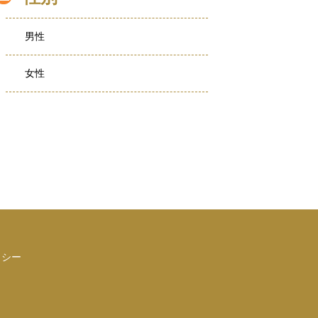
男性
女性
リシー