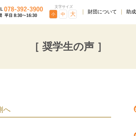
文字サイズ
財団について
助成
大
中
小
［ 奨学生の声 ］
側へ